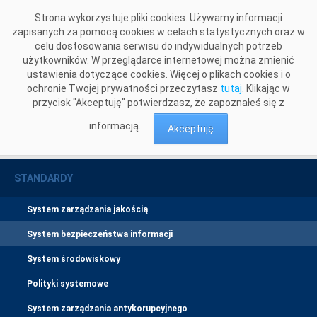
Przejdź do komentarzy
Strona wykorzystuje pliki cookies. Używamy informacji
zapisanych za pomocą cookies w celach statystycznych oraz w
celu dostosowania serwisu do indywidualnych potrzeb
użytkowników. W przeglądarce internetowej można zmienić
ustawienia dotyczące cookies. Więcej o plikach cookies i o
ochronie Twojej prywatności przeczytasz
tutaj
. Klikając w
przycisk "Akceptuję" potwierdzasz, że zapoznałeś się z
informacją.
Akceptuję
Standardy
System bezpieczeństwa informacji
>
STANDARDY
System zarządzania jakością
System bezpieczeństwa informacji
System środowiskowy
Polityki systemowe
System zarządzania antykorupcyjnego