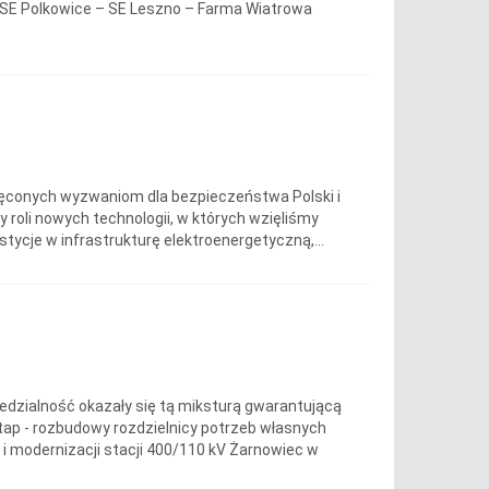
: SE Polkowice – SE Leszno – Farma Wiatrowa
ęconych wyzwaniom dla bezpieczeństwa Polski i
y roli nowych technologii, w których wzięliśmy
stycje w infrastrukturę elektroenergetyczną,...
edzialność okazały się tą miksturą gwarantującą
tap - rozbudowy rozdzielnicy potrzeb własnych
i modernizacji stacji 400/110 kV Żarnowiec w