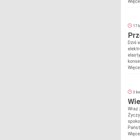
Więcej
17 k
Prz
Dziś 
elekt
elast
konse
Więcej
3 kw
Wie
Wraz 
Życzy
spokoj
Państ
Więcej