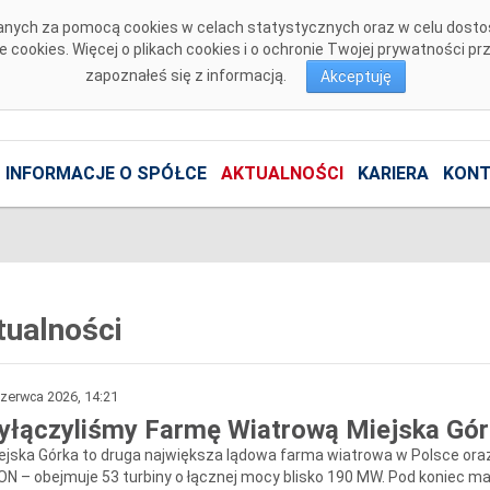
isanych za pomocą cookies w celach statystycznych oraz w celu dost
cookies. Więcej o plikach cookies i o ochronie Twojej prywatności p
zapoznałeś się z informacją.
Akceptuję
INFORMACJE O SPÓŁCE
AKTUALNOŚCI
KARIERA
KONT
tualności
zerwca 2026, 14:21
yłączyliśmy Farmę Wiatrową Miejska Gó
ejska Górka to druga największa lądowa farma wiatrowa w Polsce oraz
N – obejmuje 53 turbiny o łącznej mocy blisko 190 MW. Pod koniec maj