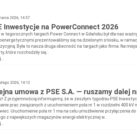
arca 2026, 14:57
 Inwestycje na PowerConnect 2026
ł w tegorocznych targach Power Connect w Gdańsku był dla nas ważn
roenergetycznymi prezentowaliśmy się na dzielonym stoisku, w rama
zycyjną. Była to nasza druga obecność na targach jako firma. Na miej
y, które rozchodziły się...
...
utego 2026, 14:12
ejna umowa z PSE S.A. — ruszamy dalej n
c! Z przyjemnością informujemy, że w zeszłym tygodniu PSE Inwestycj
anie prac związanych z uruchomieniem pola nr 1 w rozdzielni 400 kV n
wiec. Uruchomienie pola nr 1 ma na celu umożliwienie przyłączenia do
nego z największych magazynów energii elektrycznej w...
...