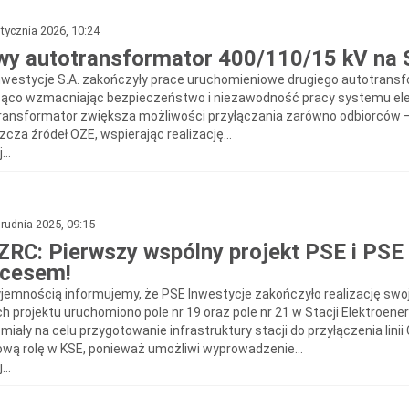
tycznia 2026, 10:24
y autotransformator 400/110/15 kV na
nwestycje S.A. zakończyły prace uruchomieniowe drugiego autotransf
ąco wzmacniając bezpieczeństwo i niezawodność pracy systemu ele
ransformator zwiększa możliwości przyłączania zarówno odbiorców –
cza źródeł OZE, wspierając realizację...
...
rudnia 2025, 09:15
ZRC: Pierwszy wspólny projekt PSE i PSE
kcesem!
yjemnością informujemy, że PSE Inwestycje zakończyło realizację swo
h projektu uruchomiono pole nr 19 oraz pole nr 21 w Stacji Elektroen
 miały na celu przygotowanie infrastruktury stacji do przyłączenia li
ową rolę w KSE, ponieważ umożliwi wyprowadzenie...
...