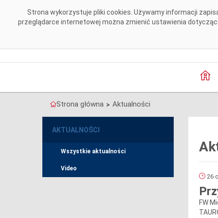
Przejdź do komentarzy
Strona wykorzystuje pliki cookies. Używamy informacji zap
przeglądarce internetowej można zmienić ustawienia dotyczące 
Strona główna
Aktualności
>
AKTUALNOŚCI
Ak
Wszystkie aktualności
Video
26 c
Prz
FW Mi
TAURO