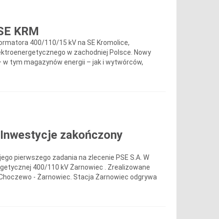
 SE KRM
ormatora 400/110/15 kV na SE Kromolice,
ktroenergetycznego w zachodniej Polsce. Nowy
 w tym magazynów energii – jak i wytwórców,
 Inwestycje zakończony
jego pierwszego zadania na zlecenie PSE S.A. W
ergetycznej 400/110 kV Żarnowiec . Zrealizowane
nii Choczewo - Żarnowiec. Stacja Żarnowiec odgrywa