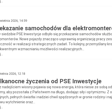
...
wietnia 2026, 14:59
ekazanie samochodów dla elektromonter
w siedzibie PSE Inwestycje odbyło się przekazanie samochodów służ
romonterów. Nowe pojazdy znacząco usprawnią organizację pracy zes
yczność w realizacji strategicznych zadań. To kolejny, przemyślany k
kwentnym wzmacnianiu możliwości realizacyjnych...
...
ietnia 2026, 12:18
lkanocne życzenia od PSE Inwestycje
z nadejściem wiosny pojawia się nowa energia, która niesie ze sobą od
my, aby pozostała z Państwem na długo, dodając siły i optymizmu. Z 
nych, pełnych światła i nadziei chwil spędzonych w gronie rodziny i n
wu wytchnienie oraz...
...