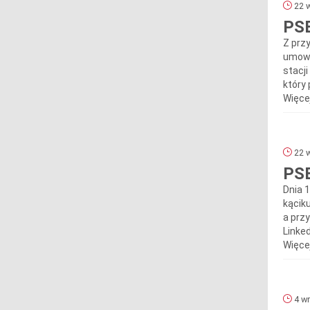
22 w
PSE
Z prz
umowa
stacj
który 
Więcej
22 w
PSE
Dnia 
kącik
a prz
Linked
Więcej
4 wr