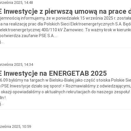
rześnia 2025, 14:48
 Inwestycje z pierwszą umową na prace 
yjemnością informujemy, że w poniedziałek 15 września 2025 r. został
 na realizację prac dla Polskich Sieci Elektroenergetycznych S.A. Bę
i elektroenergetycznej 400/110 kV Żarnowiec. To ważny krok w kierunk
potwierdza zaufanie PSE S.A....
...
rześnia 2025, 14:34
 Inwestycje na ENERGETAB 2025
16.09 byliśmy na targach w Bielsku-Białej jako część stoiska Polskie 
u PSE Inwestycje działo się sporo! ⚡️ Rozmawialiśmy z odwiedzającymi
y okazji opowiadaliśmy o aktualnych rekrutacjach do naszego zespołu! 
In !
...
ześnia 2025, 10:59