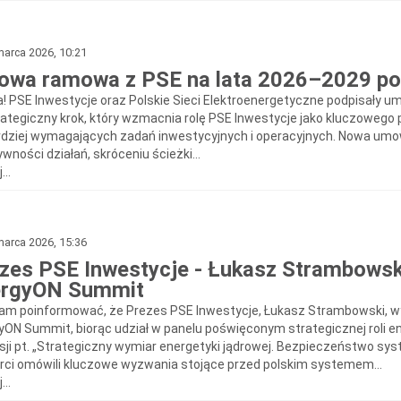
arca 2026, 10:21
wa ramowa z PSE na lata 2026–2029 po
a! PSE Inwestycje oraz Polskie Sieci Elektroenergetyczne podpisały
rategiczny krok, który wzmacnia rolę PSE Inwestycje jako kluczowego p
rdziej wymagających zadań inwestycyjnych i operacyjnych. Nowa um
wności działań, skróceniu ścieżki...
...
arca 2026, 15:36
zes PSE Inwestycje - Łukasz Strambows
ergyON Summit
nam poinformować, że Prezes PSE Inwestycje, Łukasz Strambowski, wys
yON Summit, biorąc udział w panelu poświęconym strategicznej roli en
sji pt. „Strategiczny wymiar energetyki jądrowej. Bezpieczeństwo sys
rci omówili kluczowe wyzwania stojące przed polskim systemem...
...