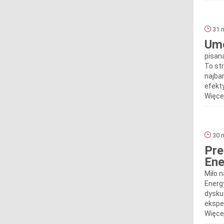
31 m
Umo
pisan
To st
najba
efekty
Więcej
30 m
Pre
En
Miło 
Energ
dysku
ekspe
Więcej