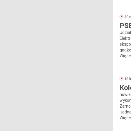
30 m
PSE
Udzia
Elekt
ekspo
gadżet
Więcej
18 l
Kol
nowie
wykon
Żarno
i jed
Więcej