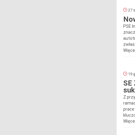
27 s
Now
PSE I
znacz
autot
zwłasz
Więcej
19 g
SE 
su
Z prz
ramac
prace
klucz
Więcej