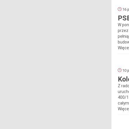
16 p
PSE
W pon
przez
pełni
budow
Więcej
10 p
Kol
Z rad
uruch
400/1
całym
Więcej