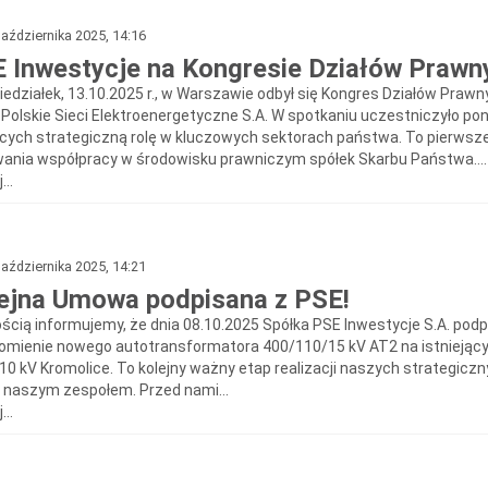
aździernika 2025, 14:16
 Inwestycje na Kongresie Działów Prawn
iedziałek, 13.10.2025 r., w Warszawie odbył się Kongres Działów Pra
 Polskie Sieci Elektroenergetyczne S.A. W spotkaniu uczestniczyło po
ących strategiczną rolę w kluczowych sektorach państwa. To pierwsz
ania współpracy w środowisku prawniczym spółek Skarbu Państwa....
...
aździernika 2025, 14:21
ejna Umowa podpisana z PSE!
ością informujemy, że dnia 08.10.2025 Spółka PSE Inwestycje S.A. podp
omienie nowego autotransformatora 400/110/15 kV AT2 na istniejący
10 kV Kromolice. To kolejny ważny etap realizacji naszych strategiczn
 naszym zespołem. Przed nami...
...