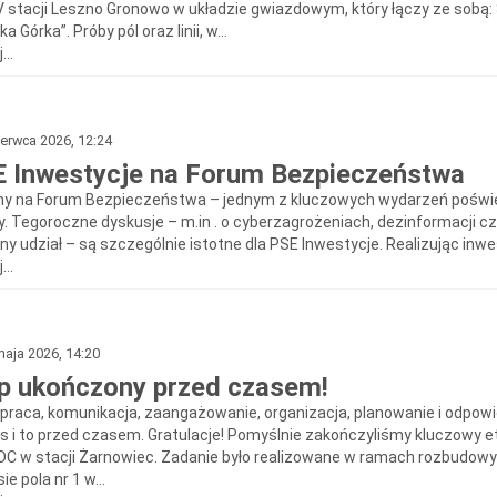
V stacji Leszno Gronowo w układzie gwiazdowym, który łączy ze sobą
ka Górka”. Próby pól oraz linii, w...
...
erwca 2026, 12:24
 Inwestycje na Forum Bezpieczeństwa
my na Forum Bezpieczeństwa – jednym z kluczowych wydarzeń poświ
y. Tegoroczne dyskusje – m.in . o cyberzagrożeniach, dezinformacji cz
y udział – są szczególnie istotne dla PSE Inwestycje. Realizując inwe
...
aja 2026, 14:20
p ukończony przed czasem!
praca, komunikacja, zaangażowanie, organizacja, planowanie i odpowi
s i to przed czasem. Gratulacje! Pomyślnie zakończyliśmy kluczowy e
DC w stacji Żarnowiec. Zadanie było realizowane w ramach rozbudowy 
ie pola nr 1 w...