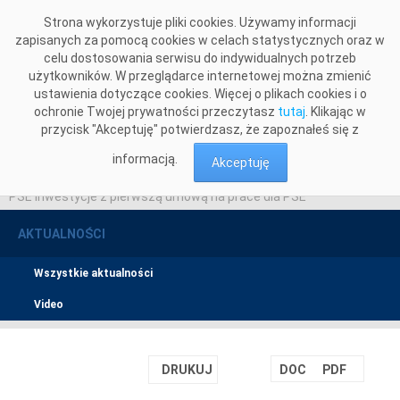
Przejdź do komentarzy
Strona wykorzystuje pliki cookies. Używamy informacji
zapisanych za pomocą cookies w celach statystycznych oraz w
celu dostosowania serwisu do indywidualnych potrzeb
użytkowników. W przeglądarce internetowej można zmienić
ustawienia dotyczące cookies. Więcej o plikach cookies i o
ochronie Twojej prywatności przeczytasz
tutaj
. Klikając w
przycisk "Akceptuję" potwierdzasz, że zapoznałeś się z
informacją.
Akceptuję
Aktualności
>
PSE Inwestycje z pierwszą umową na prace dla PSE
AKTUALNOŚCI
Wszystkie aktualności
Video
DRUKUJ
DOC
PDF