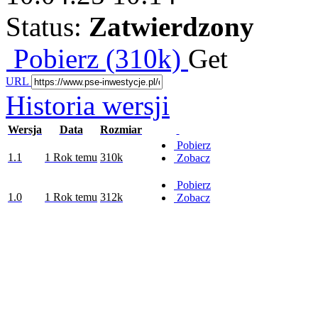
Status:
Zatwierdzony
Pobierz (310k)
Get
URL
Historia wersji
Wersja
Data
Rozmiar
Pobierz
1.1
1 Rok temu
310k
Zobacz
Pobierz
1.0
1 Rok temu
312k
Zobacz